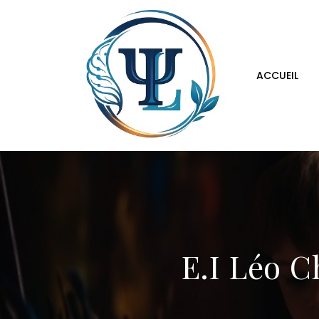
Aller
au
contenu
ACCUEIL
E.I Léo 